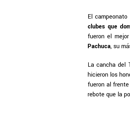
El campeonato s
clubes que dom
fueron el mejo
Pachuca
, su má
La cancha del T
hicieron los ho
fueron al frent
rebote que la po