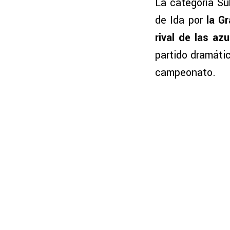
La categoría S
de Ida por
la G
rival de las az
partido dramátic
campeonato.