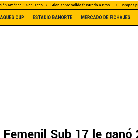
ción América – San Diego
Brian sobre salida frustrada a Bras...
Campaz pr
EAGUES CUP
ESTADIO BANORTE
MERCADO DE FICHAJES
 Femenil Sub 17 le ganó 