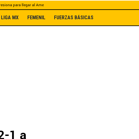
esiona para llegar al Ame
LIGA MX
FEMENIL
FUERZAS BÁSICAS
2-1 a