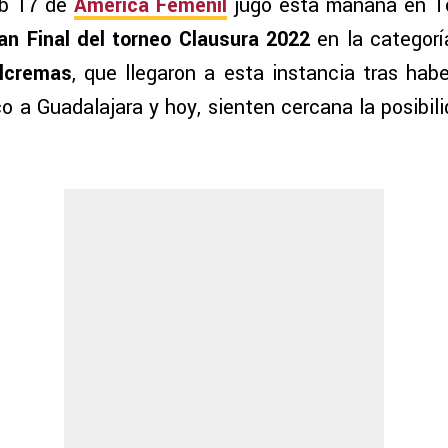
ub 17 de
América Femenil
jugó esta mañana en To
ran Final del torneo Clausura 2022
en la categorí
ulcremas
, que llegaron a esta instancia tras hab
o a Guadalajara y hoy, sienten cercana la posibil