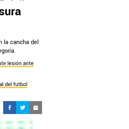
usura
n la cancha del
egoría.
te lesión ante
l del futbol