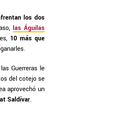
frentan los dos
caso,
las Águilas
des,
10 más que
 ganarles.
las Guerreras le
os del cotejo se
rea aprovechó un
at Saldívar
.