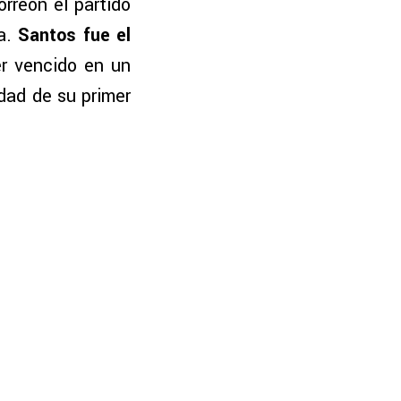
rreón el partido
a.
Santos fue el
er vencido en un
idad de su primer