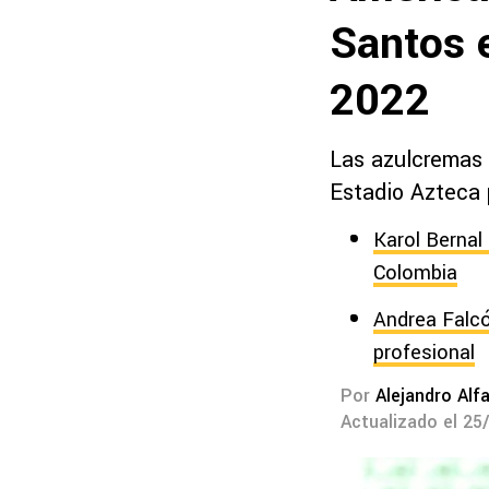
Santos e
2022
Las azulcremas r
Estadio Azteca p
Karol Bernal
Colombia
Andrea Falcón
profesional
Por
Alejandro Alf
Actualizado el 25