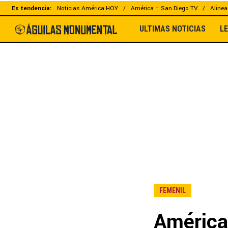
Es tendencia:
Noticias América HOY
América – San Diego TV
Alinea
ULTIMAS NOTICIAS
L
FEMENIL
América