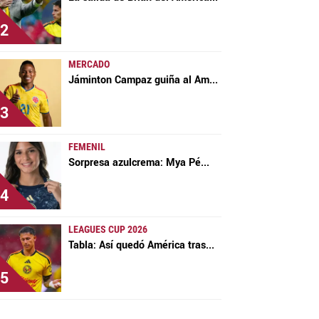
2
MERCADO
Jáminton Campaz guiña al Am
...
3
FEMENIL
Sorpresa azulcrema: Mya Pé
...
4
LEAGUES CUP 2026
Tabla: Así quedó América tras
...
5