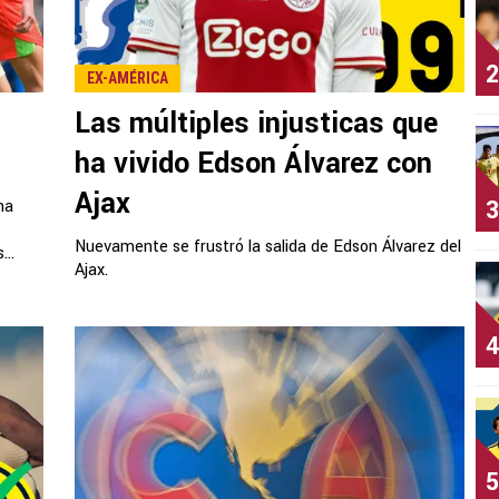
2
EX-AMÉRICA
Las múltiples injusticas que
ha vivido Edson Álvarez con
Ajax
3
na
Nuevamente se frustró la salida de Edson Álvarez del
...
Ajax.
4
5