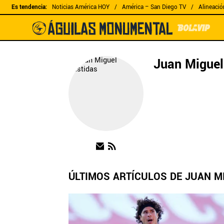
Es tendencia
:
Noticias América HOY
América – San Diego TV
Alineació
Juan Miguel
ÚLTIMOS ARTÍCULOS DE JUAN M