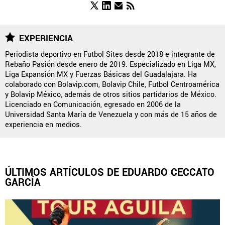
FUERZAS BÁSICAS
EXPERIENCIA
Periodista deportivo en Futbol Sites desde 2018 e integrante de
Rebaño Pasión desde enero de 2019. Especializado en Liga MX,
QUIENES SOMOS
|
STAFF
|
CONTACTO
|
Liga Expansión MX y Fuerzas Básicas del Guadalajara. Ha
colaborado con Bolavip.com, Bolavip Chile, Futbol Centroamérica
ESCRIBE EN ÁGUILAS MONUMENTAL
y Bolavip México, además de otros sitios partidarios de México.
Licenciado en Comunicación, egresado en 2006 de la
América Monumental es una sección especial del portal
Universidad Santa María de Venezuela y con más de 15 años de
Bolavip.com con información destinada a los fans del Club
experiencia en medios.
América.
Esta sección no tiene relación alguna con el club. Para visitar
el sitio oficial
haz click aquí
ÚLTIMOS ARTÍCULOS DE EDUARDO CECCATO
GARCÍA
Términos y Condiciones
Políticas de Privacidad
Política Editorial
Ad Choices