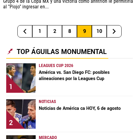
Grupo 4 de la Copa MX y una victoria como anfitrión le permitiría
al "Piojo" ingresar en...
1
2
8
9
10
TOP ÁGUILAS MONUMENTAL
LEAGUES CUP 2026
América vs. San Diego FC: posibles
alineaciones por la Leagues Cup
1
NOTICIAS
Noticias de América ca HOY, 6 de agosto
2
MERCADO