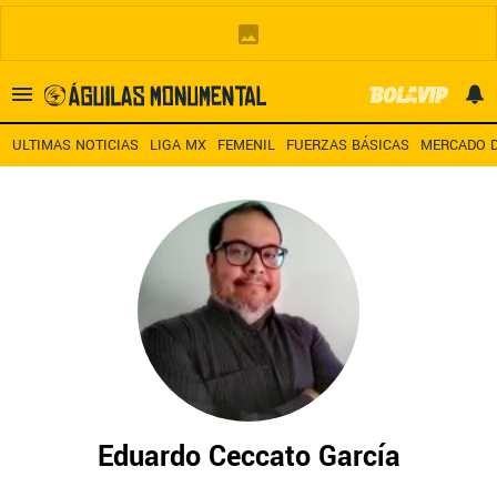
Es tendencia
:
Noticias América HOY
América – San Diego TV
A
ULTIMAS NOTICIAS
LIGA MX
FEMENIL
FUERZAS BÁSICAS
MERCADO D
ULTIMAS NOTICIAS
LEAGUES CUP
ESTADIO BANORTE
MERCADO DE FICHAJES
LIGA MX
Eduardo Ceccato García
FEMENIL